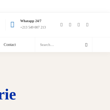
Whatapp 24/7
0549 007 213
+213 549 007 213
hello@tab-cs.tech
Search
Contact
for:
rie