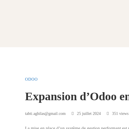
ODOO
Expansion d’Odoo en 
tabti.aghilas@gmail.com
25 juillet 2024
351 views
La mise en place d’un système de gestion performant est un