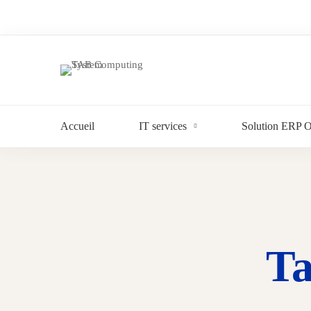
Whatapp 24/7
0549 007 213
+213 549 007 213
hello@tab-cs.tech
Accueil
IT services
Solution ERP 
Ta