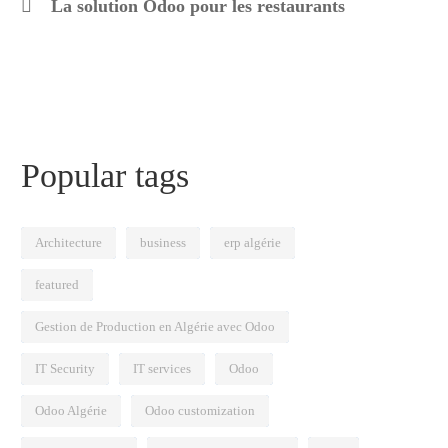
La solution Odoo pour les restaurants
Popular tags
Architecture
business
erp algérie
featured
Gestion de Production en Algérie avec Odoo
IT Security
IT services
Odoo
Odoo Algérie
Odoo customization