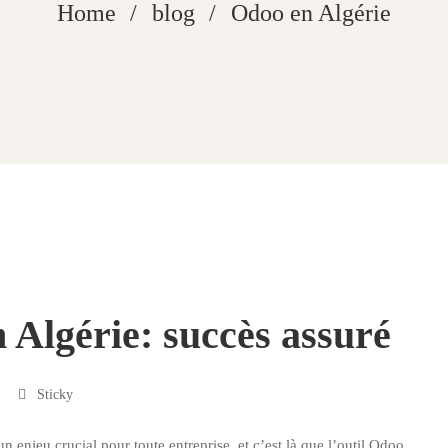
Home
blog
Odoo en Algérie
Algérie: succès assuré
Sticky
 enjeu crucial pour toute entreprise, et c’est là que l’outil Odoo