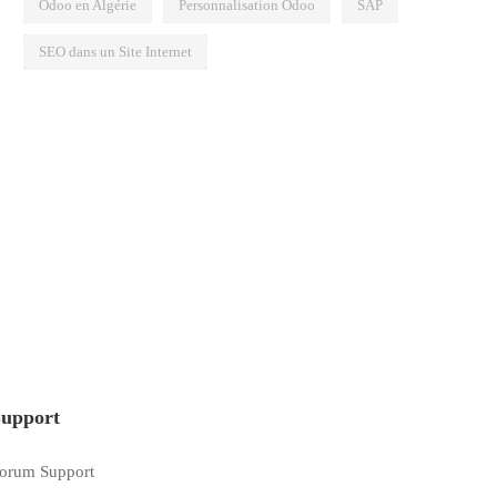
Odoo en Algérie
Personnalisation Odoo
SAP
SEO dans un Site Internet
upport
orum Support