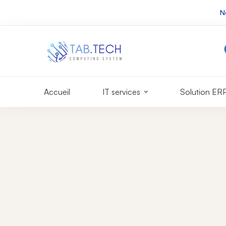
N
Whatapp 24/7
0549 007 213
+213 549 007 213
hello@tab-cs.tech
Accueil
IT services
Solution ER