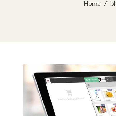
Home
b
La
solution
Odoo