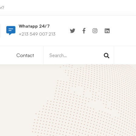
r?
Whatapp 24/7
0549 007 213
+213 549 007 213
hello@tab-cs.tech
Search
Contact
for: